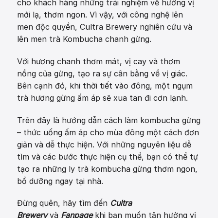
cho khách hàng những trải nghiệm về hướng vị
mới lạ, thơm ngon. Vì vậy, với công nghệ lên
men độc quyền, Cultra Brewery nghiên cứu và
lên men trà Kombucha chanh gừng.
Với hương chanh thơm mát, vị cay và thơm
nồng của gừng, tạo ra sự cân bằng về vị giác.
Bên cạnh đó, khi thời tiết vào đông, một ngụm
trà hương gừng ấm áp sẽ xua tan đi cơn lạnh.
Trên đây là hướng dẫn cách làm kombucha gừng
– thức uống ấm áp cho mùa đông một cách đơn
giản và dễ thực hiện. Với những nguyên liệu dễ
tìm và các bước thực hiện cụ thể, bạn có thể tự
tạo ra những ly trà kombucha gừng thơm ngon,
bổ dưỡng ngay tại nhà.
Đừng quên, hãy tìm đến
Cultra
Brewery
và
Fanpage
khi bạn muốn tận hưởng vị